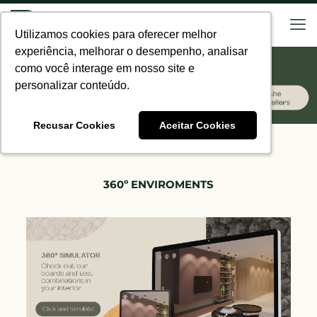
Utilizamos cookies para oferecer melhor
Utilizamos cookies para oferecer melhor
experiência, melhorar o desempenho, analisar
experiência, melhorar o desempenho, analisar
como você interage em nosso site e
como você interage em nosso site e
personalizar conteúdo.
personalizar conteúdo.
Recusar Cookies
Recusar Cookies
Aceitar Cookies
Aceitar Cookies
360º ENVIROMENTS