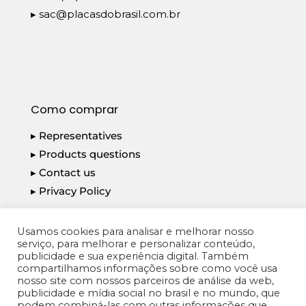
▸
sac@placasdobrasil.com.br
Como comprar
▸ Representatives
▸ Products questions
▸ Contact us
▸ Privacy Policy
Usamos cookies para analisar e melhorar nosso
serviço, para melhorar e personalizar conteúdo,
publicidade e sua experiência digital. Também
PLACAS DO BRASIL S/A - CNPJ: 14.792.934/0001-
compartilhamos informações sobre como você usa
nosso site com nossos parceiros de análise da web,
18
publicidade e mídia social no brasil e no mundo, que
@2026 PLACAS DO BRASIL - Todos os direitos
podem combiná-las com outras informações que