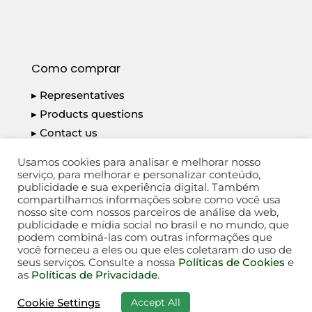
Como comprar
▸ Representatives
▸ Products questions
▸ Contact us
▸ Privacy Policy
Usamos cookies para analisar e melhorar nosso
serviço, para melhorar e personalizar conteúdo,
publicidade e sua experiência digital. Também
compartilhamos informações sobre como você usa
nosso site com nossos parceiros de análise da web,
publicidade e mídia social no brasil e no mundo, que
PLACAS DO BRASIL S/A - CNPJ: 14.792.934/0001-
podem combiná-las com outras informações que
18
você forneceu a eles ou que eles coletaram do uso de
seus serviços. Consulte a nossa
Políticas de Cookies
e
@2026 PLACAS DO BRASIL - Todos os direitos
as
Políticas de Privacidade
.
reservados
Accept All
Cookie Settings