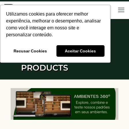
Utilizamos cookies para oferecer melhor
Utilizamos cookies para oferecer melhor
experiência, melhorar o desempenho, analisar
experiência, melhorar o desempenho, analisar
como você interage em nosso site e
como você interage em nosso site e
personalizar conteúdo.
personalizar conteúdo.
Recusar Cookies
Recusar Cookies
Aceitar Cookies
Aceitar Cookies
PRODUCTS