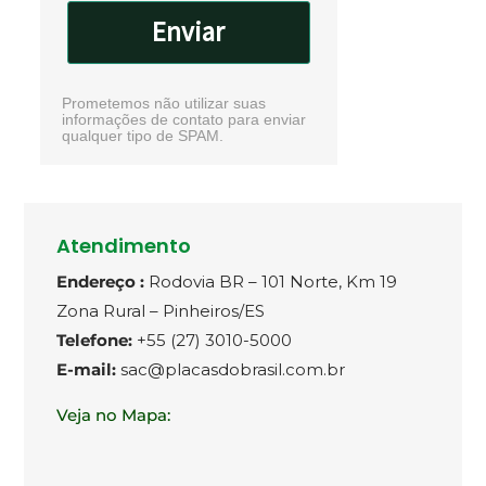
Enviar
Prometemos não utilizar suas
informações de contato para enviar
qualquer tipo de SPAM.
Atendimento
Endereço :
Rodovia BR – 101 Norte, Km 19
Zona Rural – Pinheiros/ES
Telefone:
+55 (27) 3010-5000
E-mail:
sac@placasdobrasil.com.br
Veja no Mapa: