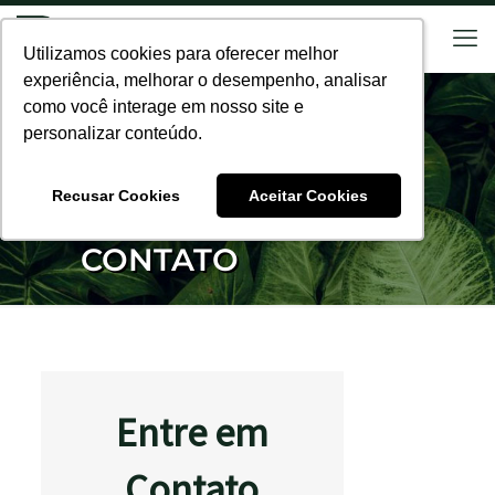
Utilizamos cookies para oferecer melhor
Utilizamos cookies para oferecer melhor
experiência, melhorar o desempenho, analisar
experiência, melhorar o desempenho, analisar
como você interage em nosso site e
como você interage em nosso site e
personalizar conteúdo.
personalizar conteúdo.
Recusar Cookies
Recusar Cookies
Aceitar Cookies
Aceitar Cookies
CONTATO
Entre em
Contato