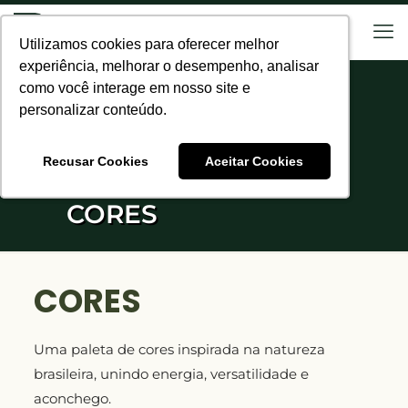
Utilizamos cookies para oferecer melhor
Utilizamos cookies para oferecer melhor
experiência, melhorar o desempenho, analisar
experiência, melhorar o desempenho, analisar
como você interage em nosso site e
como você interage em nosso site e
personalizar conteúdo.
personalizar conteúdo.
Recusar Cookies
Recusar Cookies
Aceitar Cookies
Aceitar Cookies
CORES
CORES
Uma paleta de cores inspirada na natureza
brasileira, unindo energia, versatilidade e
aconchego.