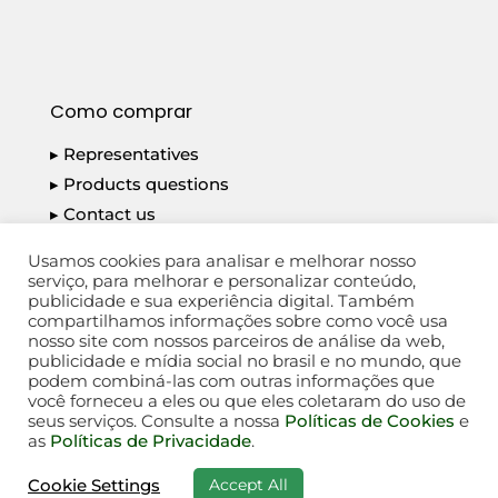
Como comprar
▸ Representatives
▸ Products questions
▸ Contact us
▸ Privacy Policy
Usamos cookies para analisar e melhorar nosso
serviço, para melhorar e personalizar conteúdo,
publicidade e sua experiência digital. Também
compartilhamos informações sobre como você usa
nosso site com nossos parceiros de análise da web,
publicidade e mídia social no brasil e no mundo, que
PLACAS DO BRASIL S/A - CNPJ: 14.792.934/0001-
podem combiná-las com outras informações que
18
você forneceu a eles ou que eles coletaram do uso de
seus serviços. Consulte a nossa
Políticas de Cookies
e
@2026 PLACAS DO BRASIL - Todos os direitos
as
Políticas de Privacidade
.
reservados
Accept All
Cookie Settings