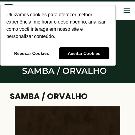
Utilizamos cookies para oferecer melhor
Utilizamos cookies para oferecer melhor
experiência, melhorar o desempenho, analisar
experiência, melhorar o desempenho, analisar
como você interage em nosso site e
como você interage em nosso site e
personalizar conteúdo.
personalizar conteúdo.
Recusar Cookies
Recusar Cookies
Aceitar Cookies
Aceitar Cookies
SAMBA / ORVALHO
SAMBA / ORVALHO