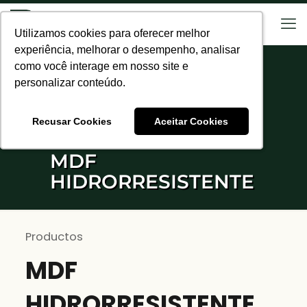
Utilizamos cookies para oferecer melhor
Utilizamos cookies para oferecer melhor
experiência, melhorar o desempenho, analisar
experiência, melhorar o desempenho, analisar
como você interage em nosso site e
como você interage em nosso site e
personalizar conteúdo.
personalizar conteúdo.
Recusar Cookies
Recusar Cookies
Aceitar Cookies
Aceitar Cookies
MDF
HIDRORRESISTENTE
Productos
MDF
HIDRORRESISTENTE