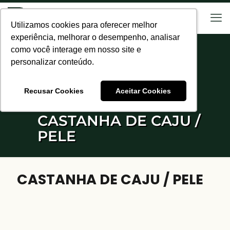
Utilizamos cookies para oferecer melhor
Utilizamos cookies para oferecer melhor
experiência, melhorar o desempenho, analisar
experiência, melhorar o desempenho, analisar
como você interage em nosso site e
como você interage em nosso site e
personalizar conteúdo.
personalizar conteúdo.
Recusar Cookies
Recusar Cookies
Aceitar Cookies
Aceitar Cookies
CASTANHA DE CAJU /
PELE
CASTANHA DE CAJU / PELE