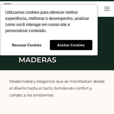
Utilizamos cookies para oferecer melhor
Utilizamos cookies para oferecer melhor
experiência, melhorar o desempenho, analisar
experiência, melhorar o desempenho, analisar
como você interage em nosso site e
como você interage em nosso site e
personalizar conteúdo.
personalizar conteúdo.
Recusar Cookies
Recusar Cookies
Aceitar Cookies
Aceitar Cookies
MADERAS
Modernidad y elegancia que se manifiestan desde
el diseño hasta el tacto, brindando confort y
calidez a los ambientes.