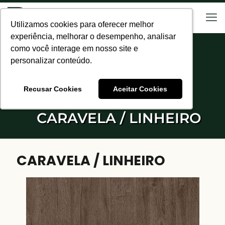
Utilizamos cookies para oferecer melhor
Utilizamos cookies para oferecer melhor
experiência, melhorar o desempenho, analisar
experiência, melhorar o desempenho, analisar
como você interage em nosso site e
como você interage em nosso site e
personalizar conteúdo.
personalizar conteúdo.
Recusar Cookies
Recusar Cookies
Aceitar Cookies
Aceitar Cookies
CARAVELA / LINHEIRO
CARAVELA / LINHEIRO