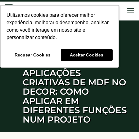
Utilizamos cookies para oferecer melhor
Utilizamos cookies para oferecer melhor
experiência, melhorar o desempenho, analisar
experiência, melhorar o desempenho, analisar
como você interage em nosso site e
como você interage em nosso site e
personalizar conteúdo.
personalizar conteúdo.
Recusar Cookies
Recusar Cookies
Aceitar Cookies
Aceitar Cookies
APLICAÇÕES
CRIATIVAS DE MDF NO
DECOR: COMO
APLICAR EM
DIFERENTES FUNÇÕES
NUM PROJETO