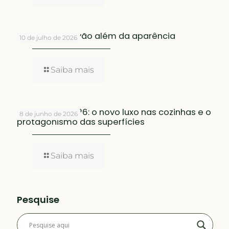
Materiais que vão além da aparência
10 de julho de 2026
Saiba mais
EuroCucina 2026: o novo luxo nas cozinhas e o
8 de junho de 2026
protagonismo das superfícies
Saiba mais
Pesquise