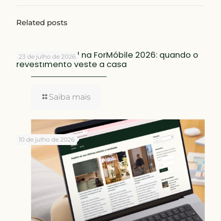
Related posts
Placas do Brasil na ForMóbile 2026: quando o
23 de julho de 2026
revestimento veste a casa
Saiba mais
10 de julho de 2026