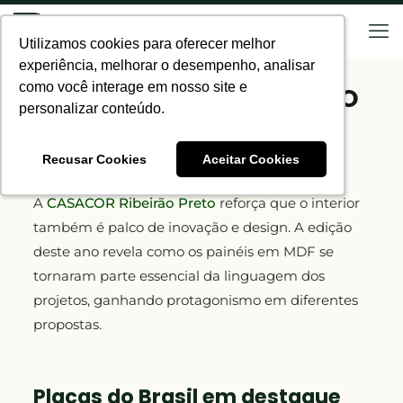
Utilizamos cookies para oferecer melhor
Utilizamos cookies para oferecer melhor
experiência, melhorar o desempenho, analisar
experiência, melhorar o desempenho, analisar
como você interage em nosso site e
como você interage em nosso site e
CASACOR RIBEIRÃO PRETO
personalizar conteúdo.
personalizar conteúdo.
PLACAS DO BRASIL
Recusar Cookies
Recusar Cookies
Aceitar Cookies
Aceitar Cookies
30 de setembro de 2025
A
CASACOR Ribeirão Preto
reforça que o interior
também é palco de inovação e design. A edição
deste ano revela como os painéis em MDF se
tornaram parte essencial da linguagem dos
projetos, ganhando protagonismo em diferentes
propostas.
Placas do Brasil em destaque