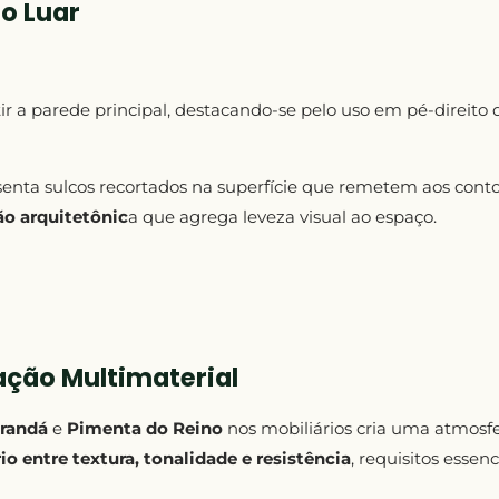
o Luar
ir a parede principal, destacando-se pelo uso em pé-direito
esenta sulcos recortados na superfície que remetem aos con
ão arquitetônic
a que agrega leveza visual ao espaço.
ação Multimaterial
randá
e
Pimenta do Reino
nos mobiliários cria uma atmosfe
rio entre textura, tonalidade e resistência
, requisitos essen