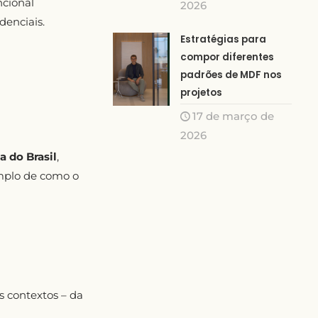
ncional
2026
denciais.
Estratégias para
compor diferentes
padrões de MDF nos
projetos
17 de março de
2026
a do Brasil
,
mplo de como o
 contextos – da