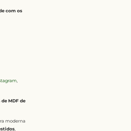
ade com os
stagram
,
s de MDF de
tura moderna
estidos
,