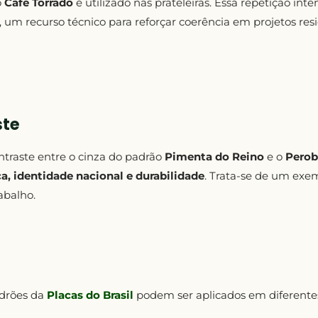
o
Café Torrado
é utilizado nas prateleiras. Essa repetição inte
 um recurso técnico para reforçar coerência em projetos resi
ste
traste entre o cinza do padrão
Pimenta do Reino
e o
Perob
ça, identidade nacional e durabilidade
. Trata-se de um exe
abalho.
adrões da
Placas do Brasil
podem ser aplicados em diferentes