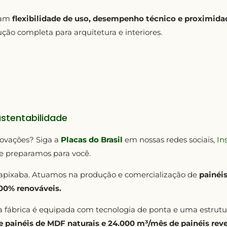
ram
flexibilidade de uso, desempenho técnico e proximid
ção completa para arquitetura e interiores.
ustentabilidade
novações? Siga a
Placas do Brasil
em nossas redes sociais,
In
 preparamos para você.
apixaba. Atuamos na produção e comercialização de
painéi
100% renováveis.
ssa fábrica é equipada com tecnologia de ponta e uma estru
 painéis de MDF naturais e 24.000 m³/mês de painéis rev