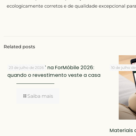
ecologicamente corretos e de qualidade excepcional par
Related posts
Placas do Brasil na ForMóbile 2026:
23 de julho de 2026
10 de julho d
quando o revestimento veste a casa
Saiba mais
Materiais