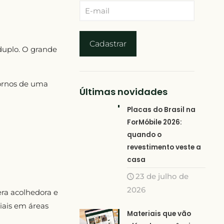
 duplo. O grande
tornos de uma
Últimas novidades
Placas do Brasil na
ForMóbile 2026:
quando o
revestimento veste a
casa
23 de julho de
2026
ra acolhedora e
ciais em áreas
Materiais que vão