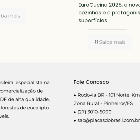
EuroCucina 2026: o novo
cozinhas e o protagon
iba mais
superfícies
Saiba mais
Fale Conosco
leira, especialista na
comercialização de
▸ Rodovia BR - 101 Norte, Km
DF de alta qualidade,
Zona Rural - Pinheiros/ES
florestas de eucalipto
▸ (27) 3010-5000
eis.
▸
sac@placasdobrasil.com.br