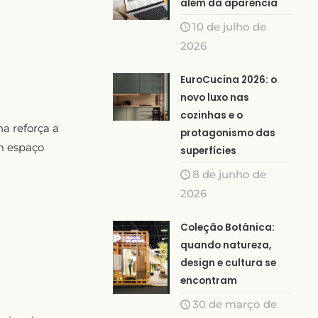
além da aparência
10 de julho de
2026
EuroCucina 2026: o
novo luxo nas
cozinhas e o
a reforça a
protagonismo das
m espaço
superfícies
8 de junho de
2026
Coleção Botânica:
quando natureza,
design e cultura se
encontram
30 de março de