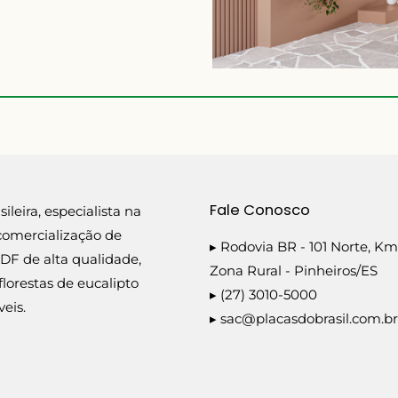
Fale Conosco
leira, especialista na
comercialização de
▸ Rodovia BR - 101 Norte, Km
DF de alta qualidade,
Zona Rural - Pinheiros/ES
florestas de eucalipto
▸ (27) 3010-5000
eis.
▸
sac@placasdobrasil.com.br