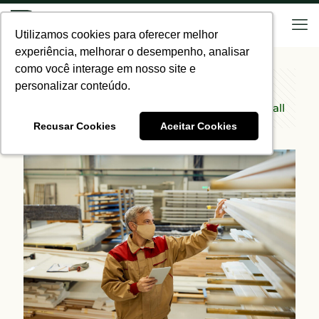
Utilizamos cookies para oferecer melhor
Utilizamos cookies para oferecer melhor
experiência, melhorar o desempenho, analisar
experiência, melhorar o desempenho, analisar
como você interage em nosso site e
como você interage em nosso site e
personalizar conteúdo.
personalizar conteúdo.
Categories
Tags
Authors
Show all
Recusar Cookies
Recusar Cookies
Aceitar Cookies
Aceitar Cookies