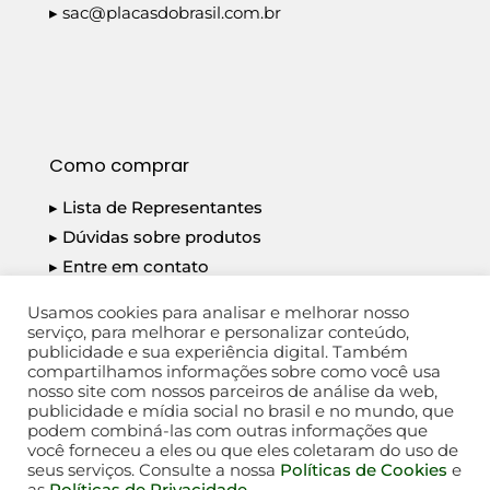
▸
sac@placasdobrasil.com.br
Como comprar
▸ Lista de Representantes
▸ Dúvidas sobre produtos
▸ Entre em contato
▸ Política de Privacidade
Usamos cookies para analisar e melhorar nosso
serviço, para melhorar e personalizar conteúdo,
publicidade e sua experiência digital. Também
compartilhamos informações sobre como você usa
nosso site com nossos parceiros de análise da web,
publicidade e mídia social no brasil e no mundo, que
PLACAS DO BRASIL S/A - CNPJ: 14.792.934/0001-
podem combiná-las com outras informações que
18
você forneceu a eles ou que eles coletaram do uso de
seus serviços. Consulte a nossa
Políticas de Cookies
e
@2026 PLACAS DO BRASIL - Todos os direitos