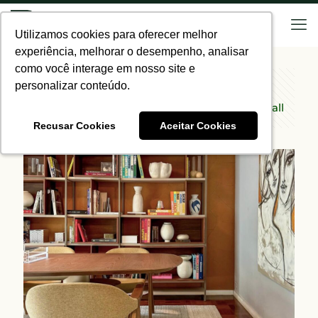
Utilizamos cookies para oferecer melhor
Utilizamos cookies para oferecer melhor
experiência, melhorar o desempenho, analisar
experiência, melhorar o desempenho, analisar
como você interage em nosso site e
como você interage em nosso site e
personalizar conteúdo.
personalizar conteúdo.
Categories
Tags
Authors
Show all
Recusar Cookies
Recusar Cookies
Aceitar Cookies
Aceitar Cookies